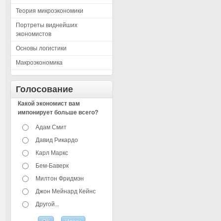
Теория микроэкономики
Портреты виднейших
экономистов
Основы логистики
Макроэкономика
Голосование
Какой экономист вам
импонирует больше всего?
Адам Смит
Давид Рикардо
Карл Маркс
Бем-Баверк
Милтон Фридмэн
Джон Мейнард Кейнс
Другой...