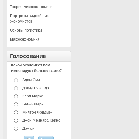
Теория микроэкономики
Портреты виднейших
экономистов
Основы логистики
Макроэкономика
Голосование
Какой экономист вам
импонирует больше всего?
Адам Смит
Давид Рикардо
Карл Маркс
Бем-Баверк
Милтон Фридмэн
Джон Мейнард Кейнс
Другой...