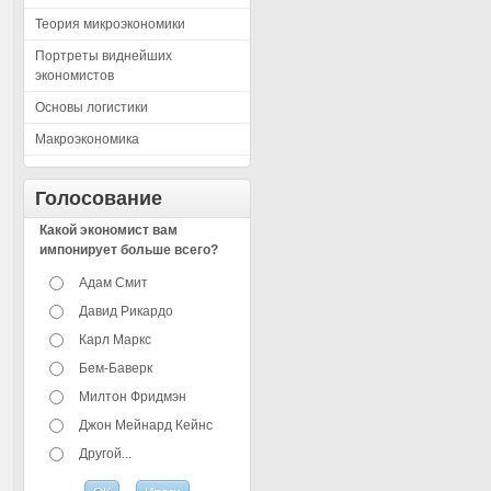
Теория микроэкономики
Портреты виднейших
экономистов
Основы логистики
Макроэкономика
Голосование
Какой экономист вам
импонирует больше всего?
Адам Смит
Давид Рикардо
Карл Маркс
Бем-Баверк
Милтон Фридмэн
Джон Мейнард Кейнс
Другой...