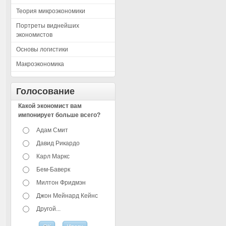
Теория микроэкономики
Портреты виднейших
экономистов
Основы логистики
Макроэкономика
Голосование
Какой экономист вам
импонирует больше всего?
Адам Смит
Давид Рикардо
Карл Маркс
Бем-Баверк
Милтон Фридмэн
Джон Мейнард Кейнс
Другой...