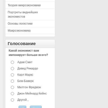
Теория микроэкономики
Портреты виднейших
экономистов
Основы логистики
Макроэкономика
Голосование
Какой экономист вам
импонирует больше всего?
Адам Смит
Давид Рикардо
Карл Маркс
Бем-Баверк
Милтон Фридмэн
Джон Мейнард Кейнс
Другой...