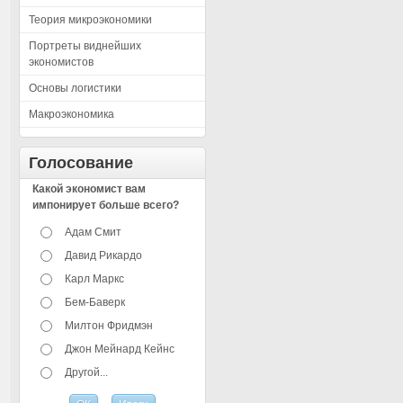
Теория микроэкономики
Портреты виднейших
экономистов
Основы логистики
Макроэкономика
Голосование
Какой экономист вам
импонирует больше всего?
Адам Смит
Давид Рикардо
Карл Маркс
Бем-Баверк
Милтон Фридмэн
Джон Мейнард Кейнс
Другой...