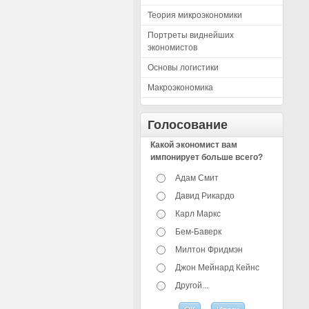
Теория микроэкономики
Портреты виднейших
экономистов
Основы логистики
Макроэкономика
Голосование
Какой экономист вам
импонирует больше всего?
Адам Смит
Давид Рикардо
Карл Маркс
Бем-Баверк
Милтон Фридмэн
Джон Мейнард Кейнс
Другой...