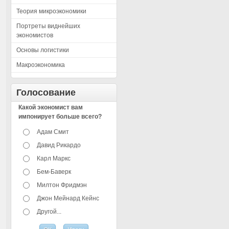
Теория микроэкономики
Портреты виднейших
экономистов
Основы логистики
Макроэкономика
Голосование
Какой экономист вам
импонирует больше всего?
Адам Смит
Давид Рикардо
Карл Маркс
Бем-Баверк
Милтон Фридмэн
Джон Мейнард Кейнс
Другой...