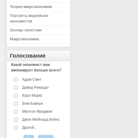
Теория микроэкономики
Портреты виднейших
экономистов
Основы логистики
Макроэкономика
Голосование
Какой экономист вам
импонирует больше всего?
Адам Смит
Давид Рикардо
Карл Маркс
Бем-Баверк
Милтон Фридмэн
Джон Мейнард Кейнс
Другой...