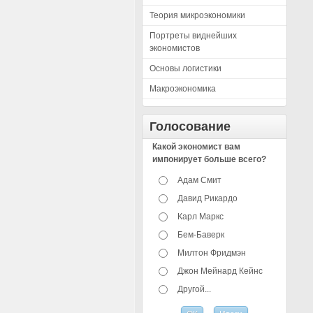
Теория микроэкономики
Портреты виднейших
экономистов
Основы логистики
Макроэкономика
Голосование
Какой экономист вам
импонирует больше всего?
Адам Смит
Давид Рикардо
Карл Маркс
Бем-Баверк
Милтон Фридмэн
Джон Мейнард Кейнс
Другой...