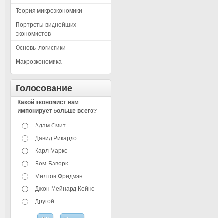
Теория микроэкономики
Портреты виднейших
экономистов
Основы логистики
Макроэкономика
Голосование
Какой экономист вам
импонирует больше всего?
Адам Смит
Давид Рикардо
Карл Маркс
Бем-Баверк
Милтон Фридмэн
Джон Мейнард Кейнс
Другой...