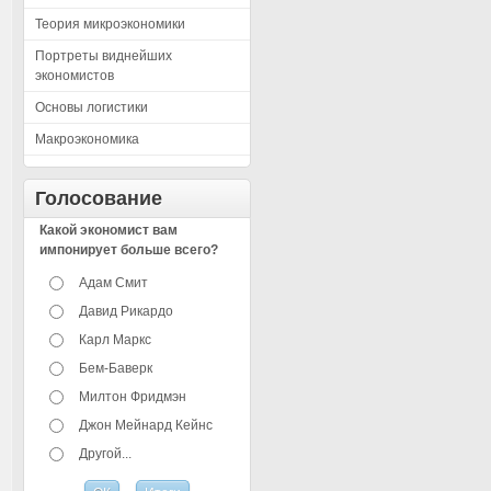
Теория микроэкономики
Портреты виднейших
экономистов
Основы логистики
Макроэкономика
Голосование
Какой экономист вам
импонирует больше всего?
Адам Смит
Давид Рикардо
Карл Маркс
Бем-Баверк
Милтон Фридмэн
Джон Мейнард Кейнс
Другой...