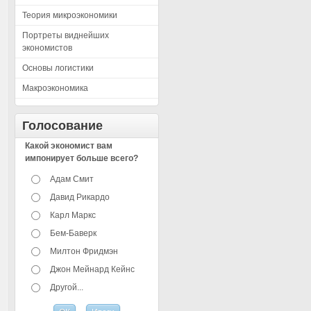
Теория микроэкономики
Портреты виднейших
экономистов
Основы логистики
Макроэкономика
Голосование
Какой экономист вам
импонирует больше всего?
Адам Смит
Давид Рикардо
Карл Маркс
Бем-Баверк
Милтон Фридмэн
Джон Мейнард Кейнс
Другой...