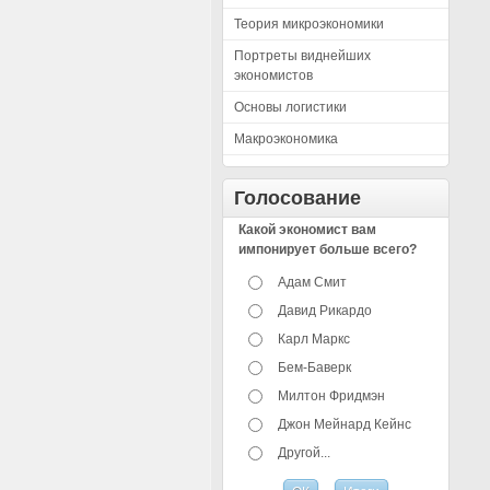
Теория микроэкономики
Портреты виднейших
экономистов
Основы логистики
Макроэкономика
Голосование
Какой экономист вам
импонирует больше всего?
Адам Смит
Давид Рикардо
Карл Маркс
Бем-Баверк
Милтон Фридмэн
Джон Мейнард Кейнс
Другой...