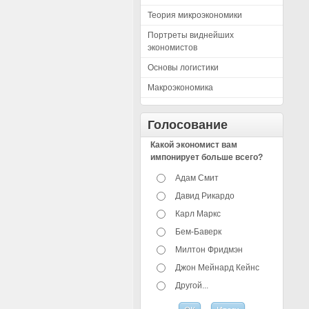
Теория микроэкономики
Портреты виднейших
экономистов
Основы логистики
Макроэкономика
Голосование
Какой экономист вам
импонирует больше всего?
Адам Смит
Давид Рикардо
Карл Маркс
Бем-Баверк
Милтон Фридмэн
Джон Мейнард Кейнс
Другой...