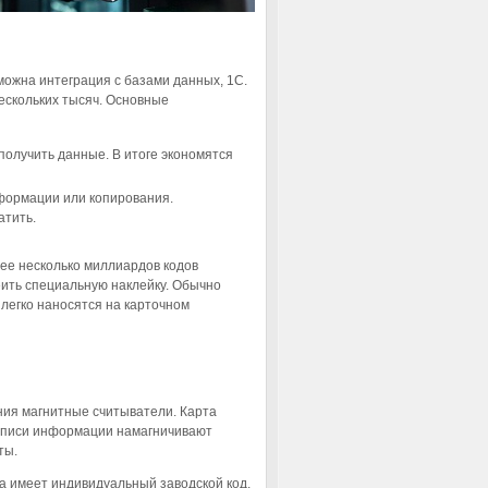
ожна интеграция с базами данных, 1С.
ескольких тысяч. Основные
получить данные. В итоге экономятся
формации или копирования.
атить.
нее несколько миллиардов кодов
еить специальную наклейку. Обычно
легко наносятся на карточном
ния магнитные считыватели. Карта
записи информации намагничивают
ты.
та имеет индивидуальный заводской код.