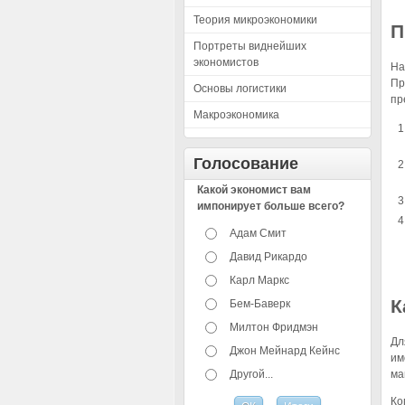
Теория микроэкономики
П
Портреты виднейших
экономистов
На
Пр
Основы логистики
пр
Макроэкономика
Голосование
Какой экономист вам
импонирует больше всего?
Адам Смит
Давид Рикардо
Карл Маркс
К
Бем-Баверк
Милтон Фридмэн
Дл
Джон Мейнард Кейнс
им
Другой...
ма
Ко