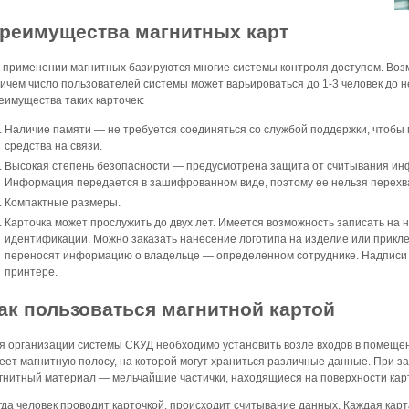
реимущества магнитных карт
 применении магнитных базируются многие системы контроля доступом. Возм
ичем число пользователей системы может варьироваться до 1-3 человек до н
еимущества таких карточек:
Наличие памяти — не требуется соединяться со службой поддержки, чтобы 
средства на связи.
Высокая степень безопасности — предусмотрена защита от считывания ин
Информация передается в зашифрованном виде, поэтому ее нельзя перехв
Компактные размеры.
Карточка может прослужить до двух лет. Имеется возможность записать на 
идентификации. Можно заказать нанесение логотипа на изделие или прикл
переносят информацию о владельце — определенном сотруднике. Надписи 
принтере.
ак пользоваться магнитной картой
я организации системы СКУД необходимо установить возле входов в помеще
еет магнитную полосу, на которой могут храниться различные данные. При 
гнитный материал — мельчайшие частички, находящиеся на поверхности кар
гда человек проводит карточкой, происходит считывание данных. Каждая кар