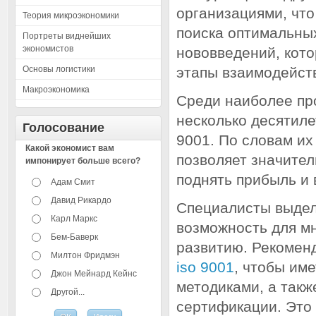
организациями, что
Теория микроэкономики
поиска оптимальны
Портреты виднейших
экономистов
нововведений, кот
Основы логистики
этапы взаимодейств
Макроэкономика
Среди наиболее пр
несколько десятиле
Голосование
9001. По словам их
Какой экономист вам
позволяет значител
импонирует больше всего?
поднять прибыль и 
Адам Смит
Давид Рикардо
Специалисты выдел
Карл Маркс
возможность для мн
Бем-Баверк
развитию. Рекоменд
Милтон Фридмэн
iso 9001
, чтобы им
Джон Мейнард Кейнс
методиками, а такж
Другой...
сертификации. Это