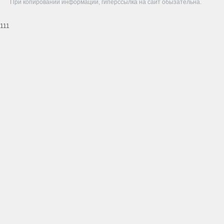
При копировании информации, гиперссылка на сайт обызательна.
111