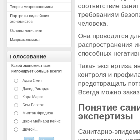
соответствие сани
Теория микроэкономики
требованиям безоп
Портреты виднейших
экономистов
человека.
Основы логистики
Она проводится для
Макроэкономика
распространения ин
способных негатив
Голосование
Такая экспертиза я
Какой экономист вам
импонирует больше всего?
контроля и профила
Адам Смит
предотвращать пот
Давид Рикардо
Всегда можно заказ
Карл Маркс
Понятие сан
Бем-Баверк
Милтон Фридмэн
экспертизы
Джон Мейнард Кейнс
Другой...
Санитарно-эпидеми