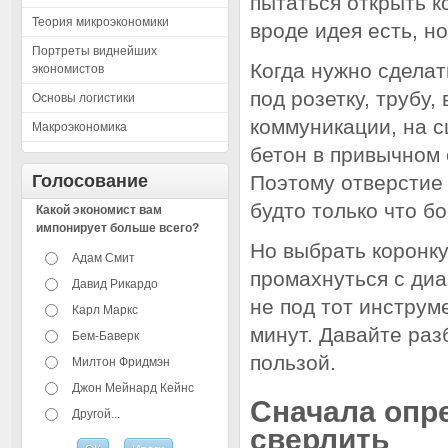
пытаться открыть к
Теория микроэкономики
вроде идея есть, но
Портреты виднейших
Когда нужно сделат
экономистов
под розетку, трубу,
Основы логистики
коммуникации, на 
Макроэкономика
бетон в привычном 
Голосование
Поэтому отверстие 
будто только что б
Какой экономист вам
импонирует больше всего?
Но выбрать коронку
Адам Смит
промахнуться с диа
Давид Рикардо
не под тот инструм
Карл Маркс
минут. Давайте раз
Бем-Баверк
пользой.
Милтон Фридмэн
Джон Мейнард Кейнс
Сначала опре
Другой...
сверлить