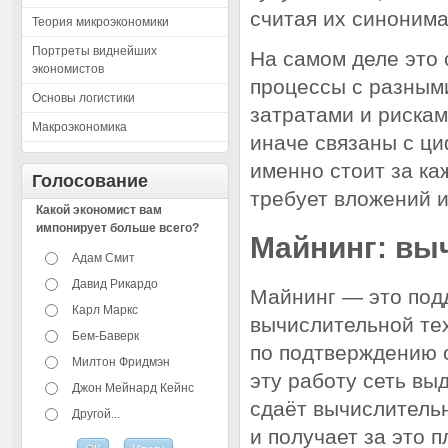
считая их синонима
Теория микроэкономики
Портреты виднейших
На самом деле это
экономистов
процессы с разным
Основы логистики
затратами и рискам
Макроэкономика
иначе связаны с ци
именно стоит за ка
Голосование
требует вложений и
Какой экономист вам
импонирует больше всего?
Майнинг: вы
Адам Смит
Давид Рикардо
Майнинг — это под
Карл Маркс
вычислительной те
Бем-Баверк
по подтверждению о
Милтон Фридмэн
эту работу сеть вы
Джон Мейнард Кейнс
сдаёт вычислитель
Другой...
и получает за это 