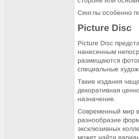
стороне или основн
Синглы особенно п
Picture Disc
Picture Disc предс
нанесенным непоср
размещаются фотог
специальные худож
Такие издания чаще
декоративная ценн
назначение.
Современный мир в
разнообразие форма
эксклюзивных колл
может найти вариа