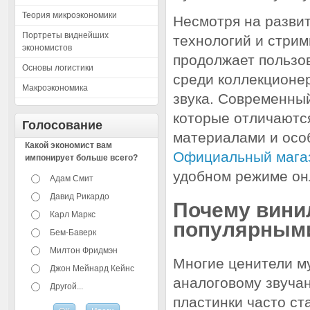
Теория микроэкономики
Несмотря на разви
Портреты виднейших
технологий и стрим
экономистов
продолжает пользо
Основы логистики
среди коллекционе
Макроэкономика
звука. Современный
которые отличаютс
Голосование
материалами и осо
Какой экономист вам
Официальный магази
импонирует больше всего?
удобном режиме он
Адам Смит
Давид Рикардо
Почему вини
Карл Маркс
популярным
Бем-Баверк
Милтон Фридмэн
Многие ценители м
Джон Мейнард Кейнс
аналоговому звуча
Другой...
пластинки часто с