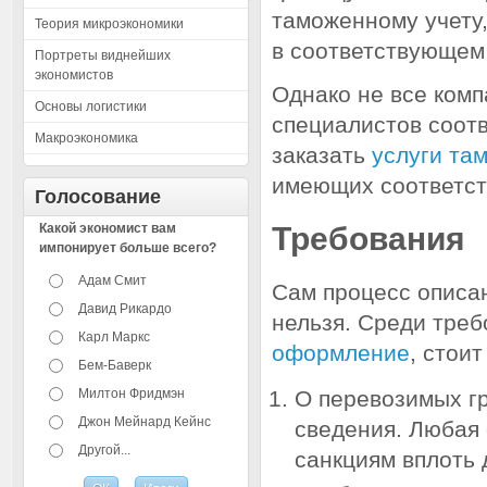
таможенному учету
Теория микроэкономики
в соответствующем
Портреты виднейших
экономистов
Однако не все комп
Основы логистики
специалистов соот
Макроэкономика
заказать
услуги та
имеющих соответст
Голосование
Какой экономист вам
Требования
импонирует больше всего?
Адам Смит
Сам процесс описан
Давид Рикардо
нельзя. Среди тре
Карл Маркс
оформление
, стои
Бем-Баверк
Милтон Фридмэн
О перевозимых г
Джон Мейнард Кейнс
сведения. Любая
Другой...
санкциям вплоть 