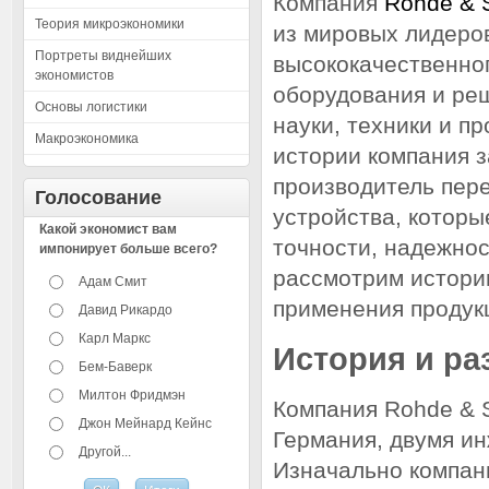
Компания
Rohde & 
Теория микроэкономики
из мировых лидеро
Портреты виднейших
высококачественно
экономистов
оборудования и ре
Основы логистики
науки, техники и п
Макроэкономика
истории компания 
производитель пер
Голосование
устройства, которы
Какой экономист вам
точности, надежнос
импонирует больше всего?
рассмотрим истори
Адам Смит
применения продук
Давид Рикардо
Карл Маркс
История и ра
Бем-Баверк
Милтон Фридмэн
Компания Rohde & S
Джон Мейнард Кейнс
Германия, двумя и
Другой...
Изначально компан