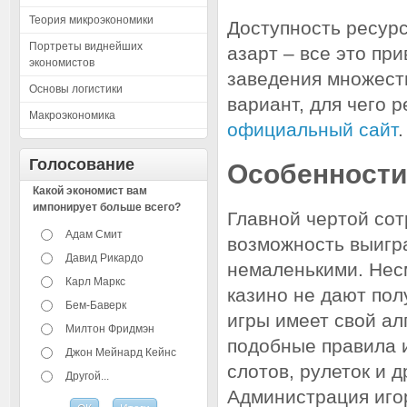
Теория микроэкономики
Доступность ресурс
Портреты виднейших
азарт – все это пр
экономистов
заведения множест
Основы логистики
вариант, для чего 
Макроэкономика
официальный сайт
.
Голосование
Особенности
Какой экономист вам
импонирует больше всего?
Главной чертой сот
Адам Смит
возможность выигра
Давид Рикардо
немаленькими. Нес
Карл Маркс
казино не дают пол
Бем-Баверк
игры имеет свой а
Милтон Фридмэн
подобные правила 
Джон Мейнард Кейнс
слотов, рулеток и 
Другой...
Администрация иго