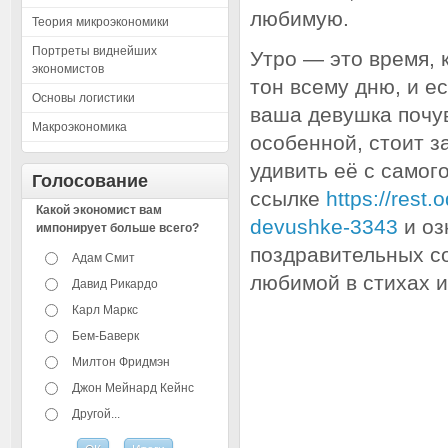
любимую.
Теория микроэкономики
Портреты виднейших
Утро — это время, 
экономистов
тон всему дню, и е
Основы логистики
ваша девушка почу
Макроэкономика
особенной, стоит з
удивить её с самог
Голосование
ссылке
https://rest
Какой экономист вам
devushke-3343
и оз
импонирует больше всего?
поздравительных с
Адам Смит
любимой в стихах и
Давид Рикардо
Карл Маркс
Бем-Баверк
Милтон Фридмэн
Джон Мейнард Кейнс
Другой...