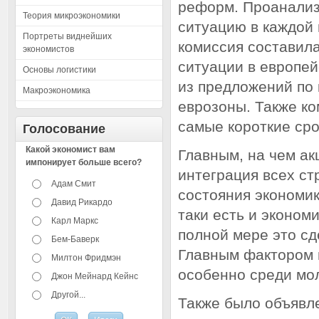
реформ. Проанализ
Теория микроэкономики
ситуацию в каждой 
Портреты виднейших
комиссия составил
экономистов
ситуации в европей
Основы логистики
из предложений по 
Макроэкономика
еврозоны. Также ко
самые короткие ср
Голосование
Какой экономист вам
Главным, на чем ак
импонирует больше всего?
интеграция всех ст
Адам Смит
состояния экономик
Давид Рикардо
таки есть и эконом
Карл Маркс
полной мере это сд
Бем-Баверк
Главным фактором в
Милтон Фридмэн
особенно среди мо
Джон Мейнард Кейнс
Другой...
Также было объявле