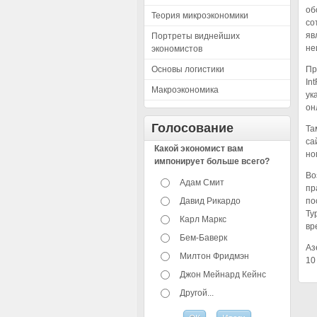
об
Теория микроэкономики
со
яв
Портреты виднейших
не
экономистов
Основы логистики
Пр
In
Макроэкономика
ук
он
Голосование
Та
са
Какой экономист вам
но
импонирует больше всего?
Во
Адам Смит
пр
Давид Рикардо
по
Ту
Карл Маркс
вр
Бем-Баверк
Аз
Милтон Фридмэн
10
Джон Мейнард Кейнс
Другой...