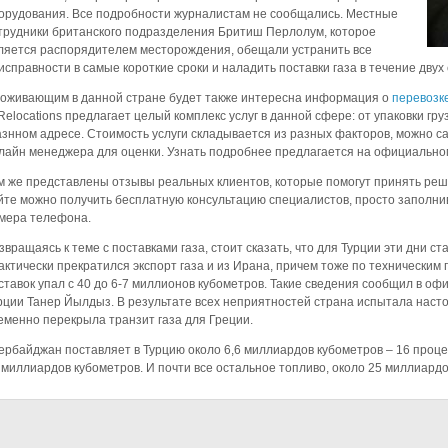
орудования. Все подробности журналистам не сообщались. Местные
трудники британского подразделения Бритиш Перлолум, которое
ляется распорядителем месторождения, обещали устранить все
исправности в самые короткие сроки и наладить поставки газа в течение двух 
оживающим в данной стране будет также интересна информация о
перевозк
tRelocations предлагает целый комплекс услуг в данной сфере: от упаковки гру
азнном адресе. Стоимость услуги складывается из разных факторов, можно с
лайн менеджера для оценки. Узнать подробнее предлагается на официально
м же представлены отзывы реальных клиентов, которые помогут принять реше
йте можно получить бесплатную консультацию специалистов, просто заполни
мера телефона.
звращаясь к теме с поставками газа, стоит сказать, что для Турции эти дни с
актически прекратился экспорт газа и из Ирана, причем тоже по техническим
ставок упал с 40 до 6-7 миллионов кубометров. Такие сведения сообщил в о
рции Танер Йылдыз. В результате всех неприятностей страна испытала насто
еменно перекрыла транзит газа для Греции.
ербайджан поставляет в Турцию около 6,6 миллиардов кубометров – 16 проце
 миллиардов кубометров. И почти все остальное топливо, около 25 миллиардов