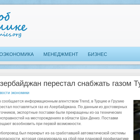
ОЭКОНОМИКА
МЕНЕДЖМЕНТ
БИЗНЕС
зербайджан перестал снабжать газом Т
вости экономики
к сообщается информационным агентством Trend, в Турцию и Грузию
рестал поставляться газ из Азербайджана. По данным из достоверных
точников, экспортные поставки были прекращены из-за технических
исправностей на месторождениях в области Шах-Дениз. Поставки
ещают возобновить при первой возможности.
убопровод был перекрыт из-за сработавшей автоматической системы
зопасности, которая среагировала на сбой при плановой профилактике