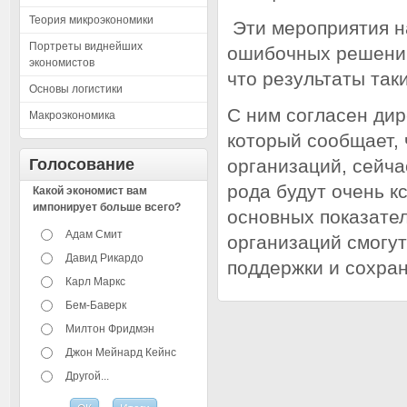
Теория микроэкономики
Эти мероприятия н
Портреты виднейших
ошибочных решений 
экономистов
что результаты так
Основы логистики
С ним согласен дир
Макроэкономика
который сообщает,
Голосование
организаций, сейча
рода будут очень к
Какой экономист вам
импонирует больше всего?
основных показател
Адам Смит
организаций смогу
Давид Рикардо
поддержки и сохран
Карл Маркс
Бем-Баверк
Милтон Фридмэн
Джон Мейнард Кейнс
Другой...