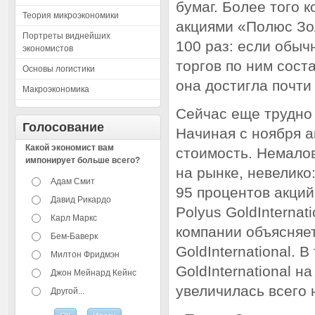
бумаг. Более того к
Теория микроэкономики
акциями «Полюс Зо
Портреты виднейших
100 раз: если обыч
экономистов
торгов по ним сост
Основы логистики
она достигла почти
Макроэкономика
Сейчас еще трудно
Голосование
Начиная с ноября 
Какой экономист вам
стоимость. Немало
импонирует больше всего?
на рынке, невелико
Адам Смит
95 процентов акци
Давид Рикардо
Polyus GoldInternat
Карл Маркс
компании объясняе
Бем-Баверк
GoldInternational. 
Милтон Фридмэн
GoldInternational 
Джон Мейнард Кейнс
увеличилась всего 
Другой...