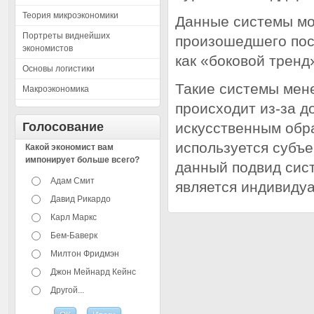
Теория микроэкономики
Данные системы мо
Портреты виднейших
произошедшего пос
экономистов
как «боковой тренд
Основы логистики
Такие системы мен
Макроэкономика
происходит из-за д
Голосование
искусственным обра
используется субъе
Какой экономист вам
импонирует больше всего?
данный подвид сис
Адам Смит
является индивиду
Давид Рикардо
Карл Маркс
Бем-Баверк
Милтон Фридмэн
Джон Мейнард Кейнс
Другой...