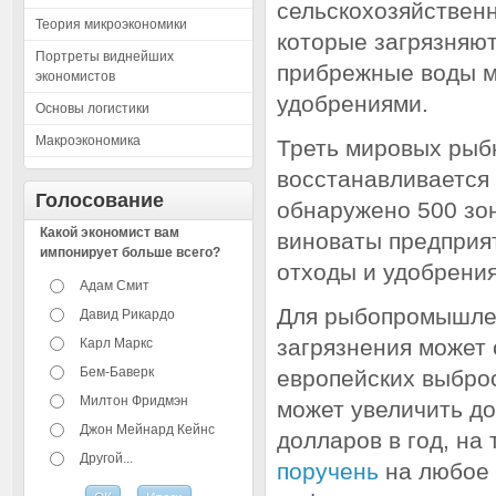
сельскохозяйствен
Теория микроэкономики
которые загрязняю
Портреты виднейших
прибрежные воды 
экономистов
удобрениями.
Основы логистики
Макроэкономика
Треть мировых рыб
восстанавливается 
Голосование
обнаружено 500 зо
Какой экономист вам
виноваты предприя
импонирует больше всего?
отходы и удобрения
Адам Смит
Для рыбопромышлен
Давид Рикардо
загрязнения может
Карл Маркс
Бем-Баверк
европейских выброс
Милтон Фридмэн
может увеличить д
Джон Мейнард Кейнс
долларов в год,
на 
Другой...
поручень
на любое 