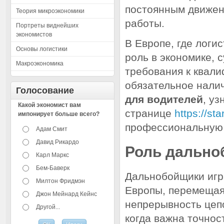
постоянным движен
Теория микроэкономики
работы.
Портреты виднейших
экономистов
В Европе, где логи
Основы логистики
роль в экономике, 
Макроэкономика
требования к квали
обязательное нали
Голосование
для водителей
, уз
Какой экономист вам
странице
https://sta
импонирует больше всего?
профессиональную 
Адам Смит
Давид Рикардо
Роль дально
Карл Маркс
Бем-Баверк
Дальнобойщики игр
Милтон Фридмэн
Европы, перемещая
Джон Мейнард Кейнс
непрерывность цепо
Другой...
когда важна точнос