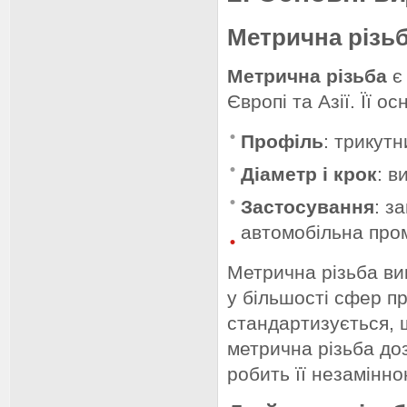
Метрична різь
Метрична різьба
є 
Європі та Азії. Її о
Профіль
: трикутн
Діаметр і крок
: в
Застосування
: з
автомобільна про
Метрична різьба ви
у більшості сфер пр
стандартизується, 
метрична різьба до
робить її незамінн