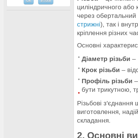
циліндричного або к
через обертальний 
стрижні
), так і вну
кріплення різних ча
Основні характерис
Діаметр різьби
– 
Крок різьби
– від
Профіль різьби
–
бути трикутною, т
Різьбові з'єднання 
виготовлення, наді
складання.
2. Основні в