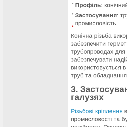
Профіль
: конічни
Застосування
: т
промисловість.
Конічна різьба вик
забезпечити гермет
трубопроводах для р
забезпечувати наді
використовується в
труб та обладнання
3. Застосува
галузях
Різьбові кріплення
в
промисловості та бу
надійності. Основн