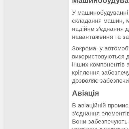
Машинобудува
У машинобудуванні 
складання машин, м
надійне з'єднання 
навантаження та за
Зокрема, у автомобі
використовуються дл
інших компонентів а
кріплення забезпеч
дозволяє забезпечит
Авіація
В авіаційній промис
з'єднання елементів 
Вони забезпечують в