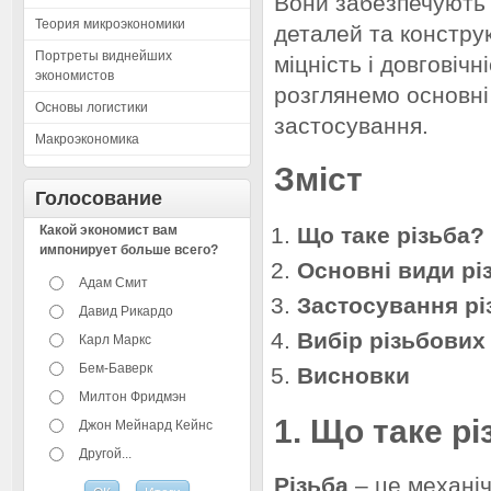
Вони забезпечують 
Теория микроэкономики
деталей та констру
Портреты виднейших
міцність і довговічні
экономистов
розглянемо основні 
Основы логистики
застосування.
Макроэкономика
Зміст
Голосование
Какой экономист вам
Що таке різьба?
импонирует больше всего?
Основні види рі
Адам Смит
Застосування рі
Давид Рикардо
Вибір різьбових
Карл Маркс
Бем-Баверк
Висновки
Милтон Фридмэн
1. Що таке р
Джон Мейнард Кейнс
Другой...
Різьба
– це механічн