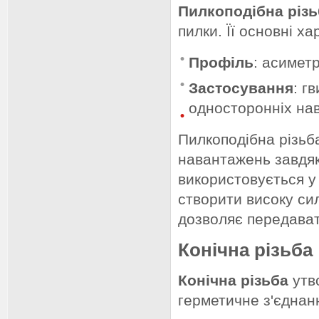
Пилкоподібна різь
пилки. Її основні х
Профіль
: асимет
Застосування
: г
односторонніх на
Пилкоподібна різьба
навантажень завдяк
використовується у
створити високу сил
дозволяє передават
Конічна різьба
Конічна різьба
утв
герметичне з'єднанн