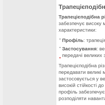
Трапецієподібн
Трапецієподібна р
забезпечує високу мі
характеристики:
Профіль
: трапеці
Застосування
: в
передачі великих 
Трапецієподібна рі
передавати великі 
застосовується у в
високій стійкості д
профіль забезпечує
розподіляти навант