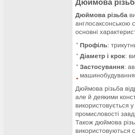
Дюймова різьб
Дюймова різьба
ви
англосаксонською с
основні характерис
Профіль
: трикутн
Діаметр і крок
: в
Застосування
: а
машинобудування
Дюймова різьба відр
але й деякими конс
використовується 
промисловості завд
Також дюймова різь
використовуються с