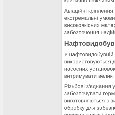
критично важливим 
Авіаційні кріплення
екстремальні умови
високоякісних матер
забезпечення надійн
Нафтовидобув
У нафтовидобувній 
використовуються д
насосних установок
витримувати великі
Різьбові з'єднання
забезпечувати герме
виготовляються з ви
обробку для забезпе
високих тисків і те