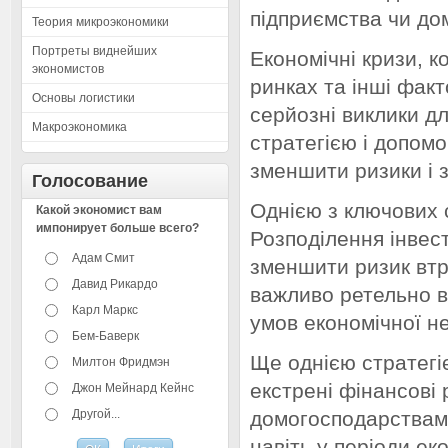
підприємства чи до
Теория микроэкономики
Портреты виднейших
Економічні кризи, 
экономистов
ринках та інші фак
Основы логистики
серйозні виклики дл
Макроэкономика
стратегією і допом
зменшити ризики і з
Голосование
Однією з ключових 
Какой экономист вам
импонирует больше всего?
Розподілення інвес
Адам Смит
зменшити ризик втра
Давид Рикардо
важливо ретельно в
Карл Маркс
умов економічної не
Бем-Баверк
Ще однією стратег
Милтон Фридмэн
екстрені фінансові
Джон Мейнард Кейнс
Другой...
домогосподарствам
навіть у періоди е