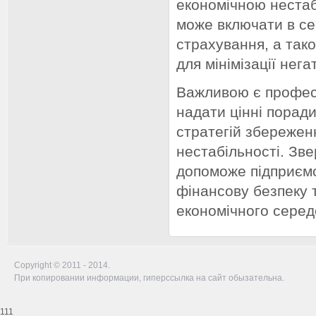
економічною нестабі
може включати в себ
страхування, а так
для мінімізації нега
Важливою є професі
надати цінні поради
стратегій збережен
нестабільності. Зв
допоможе підприєм
фінансову безпеку 
економічного сере
Copyright © 2011 - 2014.
При копировании информации, гиперссылка на сайт обызательна.
111