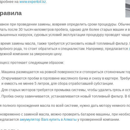
дробнее на
www.expertoil.kz
.
равила
авное при проведении замены, вовремя определить сроки процедуры. Обычн
лать после 30 тысяч километров пробега, однако для более старых машин и в
вышенных нагрузок, суровых условий эксплуатации процедуру проводят чаще
 время замены масла, также требуется установить новый топливный фильтр.
добного рода, то стоит обратиться к специалистам. Например, предлагается
дежной компании за умеренную цену.
оцесс протекает следующим образом:
Машина размещается на ровной поверхности и стопориться стояночным то
Откручиваются пробки в горловине масляного бачка и снизу в картере. Треб
и емкость не менее 5 литров, для сбора отработавшей субстанции.
Для старых моторов требуется промывка системы, чтобы удалить грязь и ост
Пробка снизу завинчивается, устанавливается новый топливный фильтр. В б
я полного прохождения масла по всей системе, нужно дать мотору немного п
новременно с заменой масла, можно проверить батарею машины, при необхо
едлагается
аккумулятор Bars купить в Алматы
у проверенной компании.