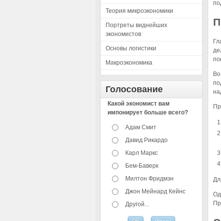
по
Теория микроэкономики
П
Портреты виднейших
экономистов
Гл
Основы логистики
де
по
Макроэкономика
Во
по
Голосование
на
Какой экономист вам
Пр
импонирует больше всего?
Адам Смит
Давид Рикардо
Карл Маркс
Бем-Баверк
Милтон Фридмэн
Дл
Джон Мейнард Кейнс
Од
Пр
Другой...