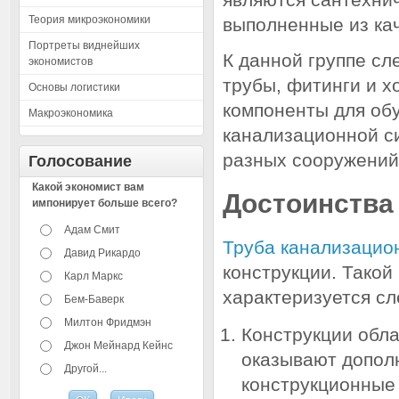
Теория микроэкономики
выполненные из ка
Портреты виднейших
К данной группе сл
экономистов
трубы, фитинги и х
Основы логистики
компоненты для об
Макроэкономика
канализационной с
разных сооружений
Голосование
Какой экономист вам
Достоинства
импонирует больше всего?
Адам Смит
Труба канализацио
Давид Рикардо
конструкции. Тако
Карл Маркс
характеризуется с
Бем-Баверк
Милтон Фридмэн
Конструкции обл
Джон Мейнард Кейнс
оказывают дополн
Другой...
конструкционные