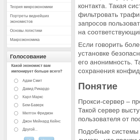
контакта. Такая си
Теория микроэкономики
фильтровать трафи
Портреты виднейших
экономистов
запросов пользоват
Основы логистики
на соответствующи
Макроэкономика
Если говорить боле
установке безопасн
Голосование
его анонимность. Т
Какой экономист вам
сохранения конфид
импонирует больше всего?
Адам Смит
Понятие
Давид Рикардо
Карл Маркс
Прокси-сервер – п
Бем-Баверк
Такой сервер высту
Милтон Фридмэн
пользователя от п
Джон Мейнард Кейнс
Другой...
Подобные системы 