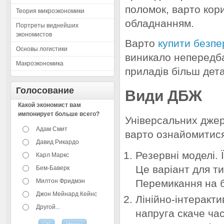
поломок, варто кор
Теория микроэкономики
обладнанням.
Портреты виднейших
экономистов
Варто
купити безпе
Основы логистики
виникало непередба
Макроэкономика
приладів більш дет
Голосование
Види ДБЖ
Какой экономист вам
импонирует больше всего?
Універсальних джер
Адам Смит
варто ознайомитися
Давид Рикардо
Резервні моделі. 
Карл Маркс
Це варіант для ти
Бем-Баверк
Милтон Фридмэн
Перемикання на б
Джон Мейнард Кейнс
Лінійно-інтеракти
Другой...
напруга скаче ча