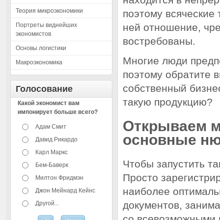
Теория микроэкономики
поэтому всяческие 
Портреты виднейших
ней отношение, чр
экономистов
востребованы.
Основы логистики
Многие люди предп
Макроэкономика
поэтому обратите в
собственный бизнес
Голосование
такую продукцию?
Какой экономист вам
импонирует больше всего?
Открываем м
Адам Смит
основные н
Давид Рикардо
Карл Маркс
Чтобы запустить та
Бем-Баверк
Просто зарегистрир
Милтон Фридмэн
наиболее оптимальн
Джон Мейнард Кейнс
документов, заним
Другой...
со всевозможными 