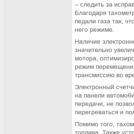
– следить за испра
Благодаря тахомет
педали газа так, ч
него режиме.
Наличие электронно
значительно увели
мотора, оптимизиро
режим перемещения
трансмиссию во вр
Электронный счетч
на панели автомоб
передачи, не позво
перегреваться и по
Помимо того, тахо
топлива. Также ус