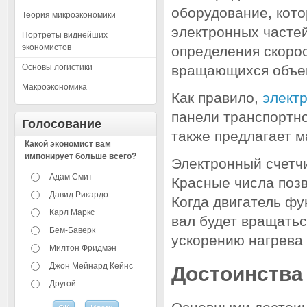
оборудование, кото
Теория микроэкономики
электронных частей
Портреты виднейших
экономистов
определения скорос
Основы логистики
вращающихся объек
Макроэкономика
Как правило,
элект
панели транспортно
Голосование
также предлагает м
Какой экономист вам
импонирует больше всего?
Электронный счетч
Адам Смит
Красные числа поз
Давид Рикардо
Когда двигатель ф
Карл Маркс
вал будет вращатьс
Бем-Баверк
ускорению нагрева
Милтон Фридмэн
Джон Мейнард Кейнс
Достоинства
Другой...