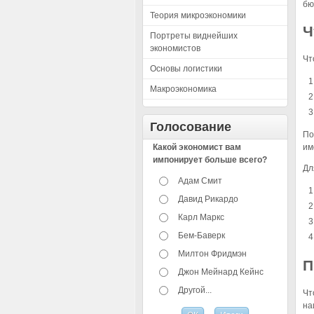
бю
Теория микроэкономики
Ч
Портреты виднейших
экономистов
Чт
Основы логистики
Макроэкономика
Голосование
По
Какой экономист вам
им
импонирует больше всего?
Дл
Адам Смит
Давид Рикардо
Карл Маркс
Бем-Баверк
Милтон Фридмэн
П
Джон Мейнард Кейнс
Другой...
Чт
на