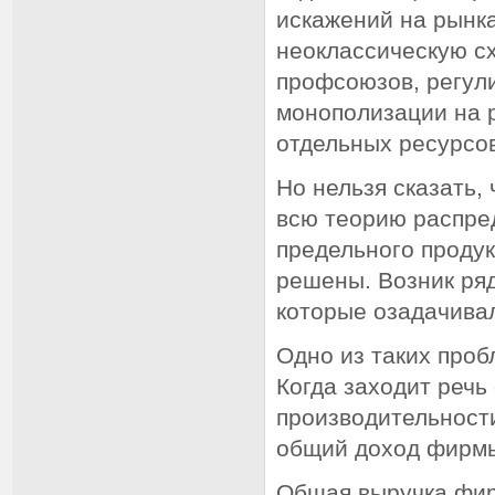
искажений на рынка
неоклассическую сх
профсоюзов, регул
монополизации на 
отдельных ресурсов
Но нельзя сказать, 
всю теорию распре
предельного продук
решены. Возник ряд
которые озадачивал
Одно из таких проб
Когда заходит речь
производительности
общий доход фирм
Общая выручка фир