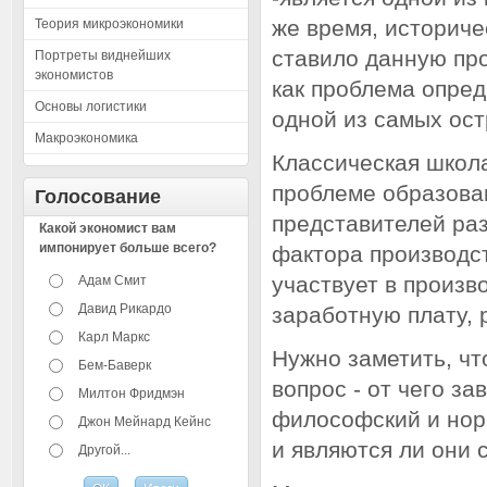
же время, историче
Теория микроэкономики
ставило данную про
Портреты виднейших
экономистов
как проблема опред
Основы логистики
одной из самых ос
Макроэкономика
Классическая школа
проблеме образова
Голосование
представителей ра
Какой экономист вам
импонирует больше всего?
фактора производст
участвует в произв
Адам Смит
Давид Рикардо
заработную плату, 
Карл Маркс
Нужно заметить, чт
Бем-Баверк
вопрос - от чего за
Милтон Фридмэн
философский и нор
Джон Мейнард Кейнс
и являются ли они
Другой...