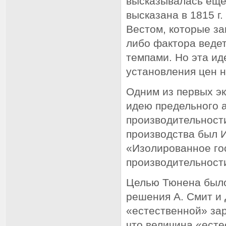
высказывалась еще 
высказана в 1815 г
Вестом, которые за
либо фактора веде
темпами. Но эта ид
установления цен н
Одним из первых э
идею предельного а
производительност
производства был И.
«Изолированное го
производительност
Целью Тюнена было
решения А. Смит и 
«естественной» за
что величина «ест