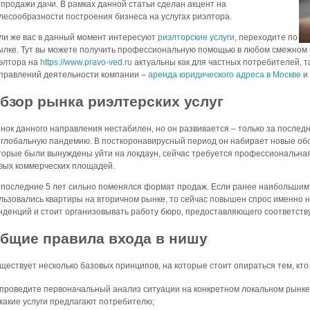
 продажи дачи. В рамках данной статьи сделан акцент на
лесообразности построения бизнеса на услугах риэлтора.
ли же вас в данный момент интересуют
риэлторские услуги
, переходите по
ылке. Тут вы можете получить профессиональную помощью в любом смежном 
элтора на
https://www.pravo-ved.ru
актуальны как для частных потребителей, т
правлений деятельности компании –
аренда юридического адреса в Москве
и 
бзор рынка риэлтерских услуг
нок данного направления нестабилен, но он развивается – только за послед
 глобальную пандемию. В посткоронавирусный период он набирает новые обо
торые были вынуждены уйти на локдаун, сейчас требуется профессиональная
вых коммерческих площадей.
 последние 5 лет сильно поменялся формат продаж. Если ранее наибольшим
льзовались квартиры на вторичном рынке, то сейчас повышен спрос именно н
нденций и стоит организовывать работу бюро, предоставляющего соответств
бщие правила входа в нишу
ществует несколько базовых принципов, на которые стоит опираться тем, кт
проведите первоначальный анализ ситуации на конкретном локальном рынке:
какие услуги предлагают потребителю;