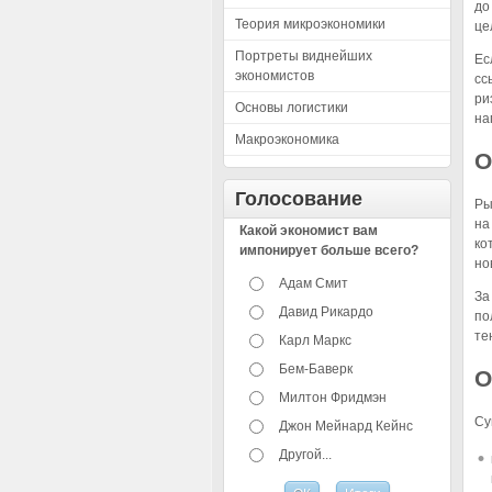
до
Теория микроэкономики
це
Портреты виднейших
Ес
экономистов
сс
ри
Основы логистики
на
Макроэкономика
О
Голосование
Ры
на
Какой экономист вам
ко
импонирует больше всего?
но
Адам Смит
За
Давид Рикардо
по
те
Карл Маркс
Бем-Баверк
О
Милтон Фридмэн
Су
Джон Мейнард Кейнс
Другой...