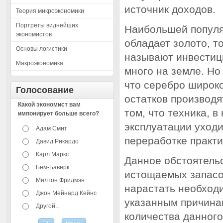
источник доходов.
Теория микроэкономики
Портреты виднейших
Наибольшей популя
экономистов
обладает золото, т
Основы логистики
называют инвестици
Макроэкономика
много на земле. Но
что серебро широко
Голосование
остатков производя
Какой экономист вам
том, что техника, 
импонирует больше всего?
эксплуатации уходи
Адам Смит
переработке практи
Давид Рикардо
Карл Маркс
Данное обстоятельс
Бем-Баверк
истощаемых запасо
Милтон Фридмэн
нарастать необходи
Джон Мейнард Кейнс
указанным причинам
Другой...
количества данног