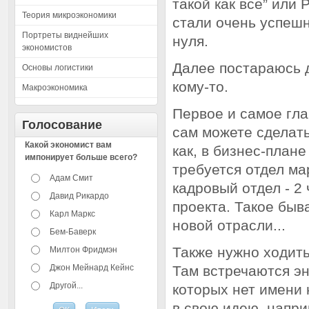
такой как все” или
Теория микроэкономики
стали очень успеш
Портреты виднейших
нуля.
экономистов
Далее постараюсь д
Основы логистики
кому-то.
Макроэкономика
Первое и самое гла
Голосование
сам можете сделать
Какой экономист вам
как, в бизнес-план
импонирует больше всего?
требуется отдел мар
Адам Смит
кадровый отдел - 2
Давид Рикардо
проекта. Такое быв
Карл Маркс
новой отрасли...
Бем-Баверк
Также нужно ходить
Милтон Фридмэн
Джон Мейнард Кейнс
Там встречаются э
Другой...
которых нет имени 
в свою идею, напри