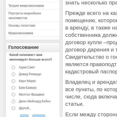
знать несколько пр
Теория микроэкономики
Прежде всего на ка
Портреты виднейших
экономистов
помещение, которо
Основы логистики
в аренду, а также 
Макроэкономика
собственника долж
договор купли –про
Голосование
договор дарения и т
Какой экономист вам
Свидетельство о го
импонирует больше всего?
является правопод
Адам Смит
кадастровый паспо
Давид Рикардо
Владелец и аренда
Карл Маркс
Бем-Баверк
все пункты, по кот
Милтон Фридмэн
числе, сюда включ
Джон Мейнард Кейнс
статьи.
Другой...
Если между сторон