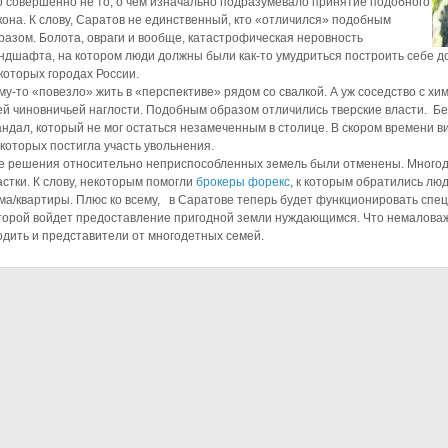
о совершенно не то, о чем изначально подразумевало принятие подобного
кона. К слову, Саратов не единственный, кто «отличился» подобным
разом. Болота, овраги и вообще, катастрофическая неровность
ндшафта, на котором люди должны были как-то умудриться построить себе 
которых городах России.
му-то «повезло» жить в «перспективе» рядом со свалкой. А уж соседство с хи
ей чиновничьей наглости. Подобным образом отличились тверские власти. Без
андал, который не мог остаться незамеченным в столице. В скором времени 
 которых постигла участь увольнения.
е решения относительно неприспособленных земель были отменены. Много
астки. К слову, некоторым помогли
брокеры форекс
, к которым обратились лю
ма/квартиры. Плюс ко всему, в Саратове теперь будет функционировать спе
торой войдет предоставление пригодной земли нуждающимся. Что немаловажн
одить и представители от многодетных семей.