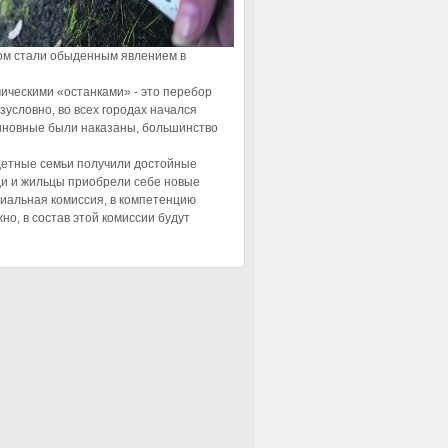
дом стали обыденным явлением в
мическими «останками» - это перебор
условно, во всех городах начался
виновные были наказаны, большинство
детные семьи получили достойные
ди и жильцы приобрели себе новые
циальная комиссия, в компетенцию
о, в состав этой комиссии будут