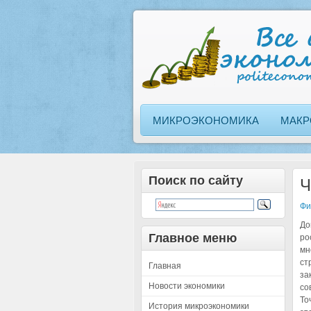
МИКРОЭКОНОМИКА
МАКР
Поиск по сайту
Ч
Фи
До
Главное меню
ро
мн
ст
Главная
за
Новости экономики
со
То
История микроэкономики