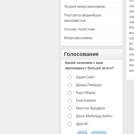
эт
за
Теория микроэкономики
об
Портреты виднейших
ла
экономистов
не
Ко
Основы логистики
вс
Макроэкономика
ск
из
Вс
Голосование
уч
до
Какой экономист вам
ко
импонирует больше всего?
вх
Адам Смит
Давид Рикардо
Карл Маркс
Бем-Баверк
Милтон Фридмэн
Джон Мейнард Кейнс
Другой...