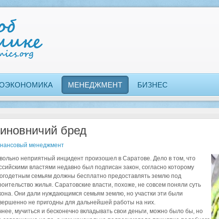
ОЭКОНОМИКА
МЕНЕДЖМЕНТ
БИЗНЕС
иновничий бред
нансовый менеджмент
вольно неприятный инцидент произошел в Саратове. Дело в том, что
ссийскими властями недавно был подписан закон, согласно которому
огодетным семьям должны бесплатно предоставлять землю под
роительство жилья. Саратовские власти, похоже, не совсем поняли суть
кона. Они дали нуждающимся семьям землю, но участки эти были
вершенно не пригодны для дальнейшей работы на них.
чнее, мучиться и бесконечно вкладывать свои деньги, можно было бы, но