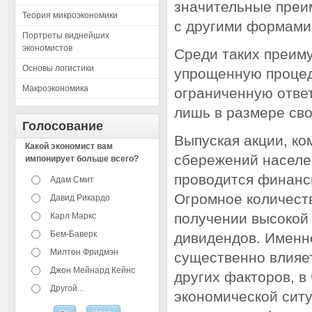
значительные преи
Теория микроэкономики
с другими формами
Портреты виднейших
экономистов
Среди таких преим
Основы логистики
упрощенную процед
Макроэкономика
ограниченную ответ
лишь в размере сво
Голосование
Выпуская акции, ко
Какой экономист вам
сбережений населен
импонирует больше всего?
проводится финанс
Адам Смит
Огромное количест
Давид Рикардо
получении высокой
Карл Маркс
Бем-Баверк
дивидендов. Именн
Милтон Фридмэн
существенно влияет 
Джон Мейнард Кейнс
других факторов, в
Другой...
экономической ситу