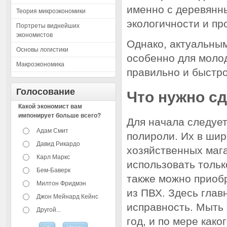
именно с деревянн
Теория микроэкономики
экологичности и пр
Портреты виднейших
экономистов
Однако, актуальным
Основы логистики
особенно для молод
Макроэкономика
правильно и быстро
Голосование
Что нужно с
Какой экономист вам
импонирует больше всего?
Для начала следуе
Адам Смит
полироли. Их в шир
Давид Рикардо
хозяйственных маг
Карл Маркс
использовать тольк
Бем-Баверк
также можно приобр
Милтон Фридмэн
из ПВХ. Здесь глав
Джон Мейнард Кейнс
исправность. Мыть 
Другой...
год, и по мере како