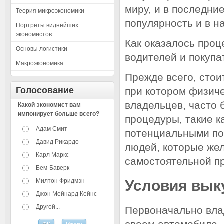
миру, и в последни
Теория микроэкономики
популярность и в н
Портреты виднейших
экономистов
Как оказалось проц
Основы логистики
водителей и покупа
Макроэкономика
Прежде всего, стои
Голосование
при котором физиче
владельцев, часто
Какой экономист вам
импонирует больше всего?
процедуры, такие к
Адам Смит
потенциальными пок
Давид Рикардо
людей, которые же
Карл Маркс
самостоятельной п
Бем-Баверк
Милтон Фридмэн
Условия вык
Джон Мейнард Кейнс
Другой...
Первоначально вла